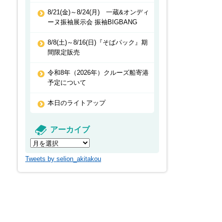
8/21(金)～8/24(月) 一蔵&オンディ
ーヌ振袖展示会 振袖BIGBANG
8/8(土)～8/16(日)『そばパック』期
間限定販売
令和8年（2026年）クルーズ船寄港
予定について
本日のライトアップ
アーカイブ
Tweets by selion_akitakou