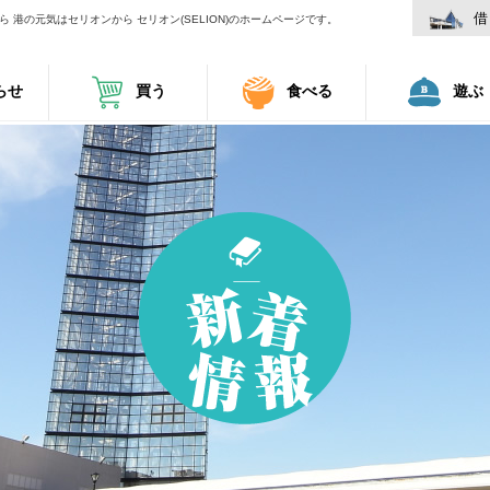
借
 港の元気はセリオンから セリオン(SELION)のホームページです。
らせ
買う
食べる
遊ぶ