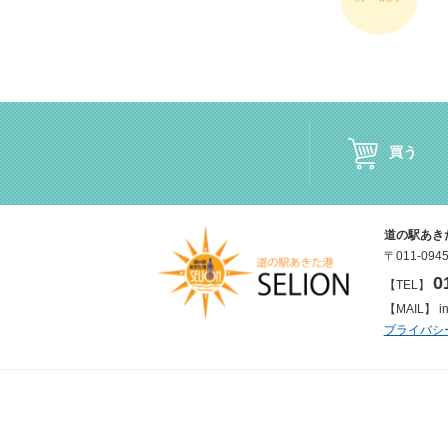
買う
道の駅あき
〒011-0
0
【TEL】
【MAIL】 inf
プライバシ