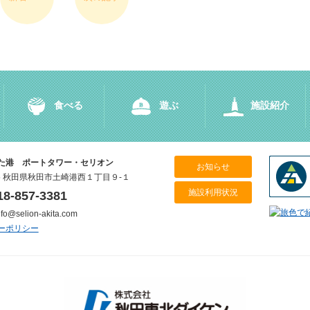
食べる
遊ぶ
施設紹介
た港 ポートタワー・セリオン
お知らせ
945 秋田県秋田市土崎港西１丁目９-１
施設利用状況
18-857-3381
o@selion-akita.com
ーポリシー