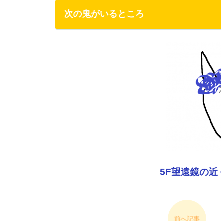
次の鬼がいるところ
5F望遠鏡の
前へ記事