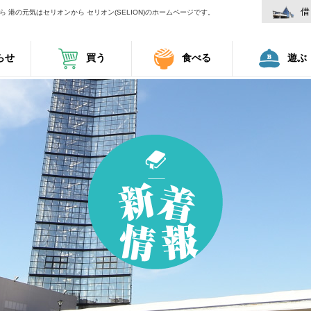
借
 港の元気はセリオンから セリオン(SELION)のホームページです。
らせ
買う
食べる
遊ぶ