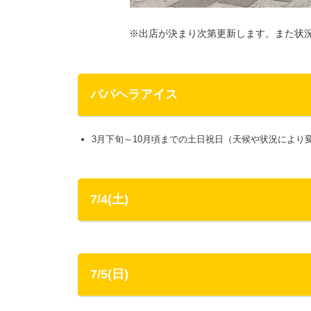
※出店が決まり次第更新します。また状
ババヘラアイス
3月下旬～10月頃までの土日祝日（天候や状況により
7/4(土)
7/5(日)